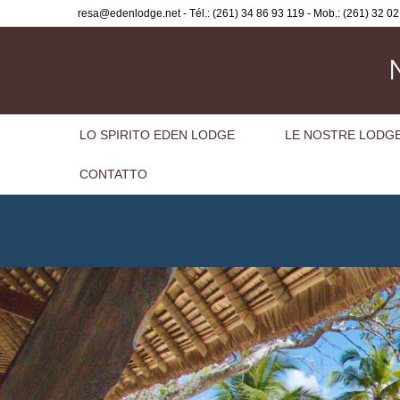
resa@edenlodge.net
- Tél.: (261) 34 86 93 119 - Mob.: (261) 32 0
LO SPIRITO EDEN LODGE
LE NOSTRE LODG
CONTATTO