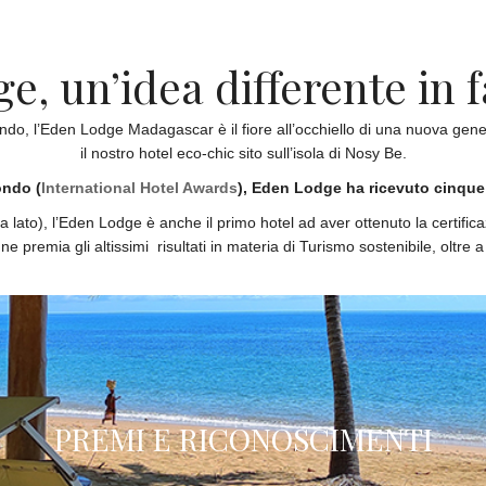
, un’idea differente in f
mondo, l’Eden Lodge Madagascar è il fiore all’occhiello di una nuova gen
il nostro hotel eco-chic sito sull’isola di Nosy Be.
ondo (
International Hotel Awards
), Eden Lodge ha ricevuto cinque 
i a lato), l’Eden Lodge è anche il primo hotel ad aver ottenuto la certifi
ne premia gli altissimi risultati in materia di Turismo sostenibile, oltre a
 sostenibile del mondo 2014 (Intern
PREMI E RICONOSCIMENTI
Guarda i nostri premi