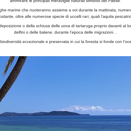
ammirare le principali meraviglie naturali simbolo del Paese.
rughe marine che nuoteranno assieme a voi durante la mattinata, numero
ostante, oltre alle numerose specie di uccelli rari, quali l’aquila pescat
 deposizione o della schiusa delle uova di tartaruga proprio davanti al
delfini o delle balene, durante l’epoca delle migrazioni…
biodiversità eccezionale e preservata in cui la foresta si fonde con l’oc