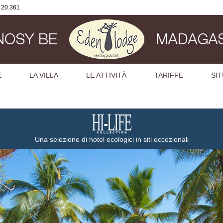
2 20 361
E
LA VILLA
LE ATTIVITÀ
TARIFFE
SI
Una selezione di hotel ecologici in siti eccezionali